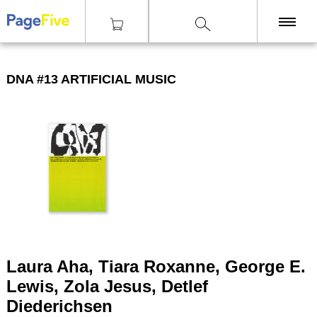
|
|
|
Knihy
Teorie
DNA #13 Artificial Music
KNIHY
DNA #13 ARTIFICIAL MUSIC
TISKY
ZINY
ČASOPISY
OSTATNÍ
SLEVY
NAKLADATELSTVÍ
GALERIE
Laura Aha, Tiara Roxanne, George E.
Lewis, Zola Jesus, Detlef
Diederichsen
Poštovné zdarma
nad 2500 Kč, Osobní odběr v Praze i v Brně