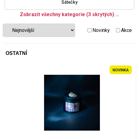
Šátečky
+420 771 147 600
Zobrazit všechny kategorie (3 skrytých) ...
Novinky
Akce
info@pagefive.com
Přihlásit se
OSTATNÍ
NOVINKA