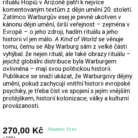
rituálu Hopiů v Arizoně patří k nejvíce
komentovaným textům z dějin umění 20. století.
Zatímco Warburgův esej je pevně ukotven v
kánonu dějin umění, širší veřejnost – zejména v
Evropě – o jeho zdroji, hadím rituálu a jeho
historii ví jen málo.
A Kind of World
se věnuje
tomu, čemu se Aby Warburg sám z velké části
vyhýbal: že nejen rituál, ale také obrazy rituálu –
jejichž globální distribuce byla Warburgem
ovlivněna – mají svou politickou historii.
Publikace se snaží ukázat, že Warburgovy dějiny
umění, pokud zachycují vnitřní historii evropské
psychiky, je třeba číst ve spojení s jejím vnějším
protějškem, historií kolonizace, války a kulturní
provázanosti.
270,00 Kč
Skladem 10 ks