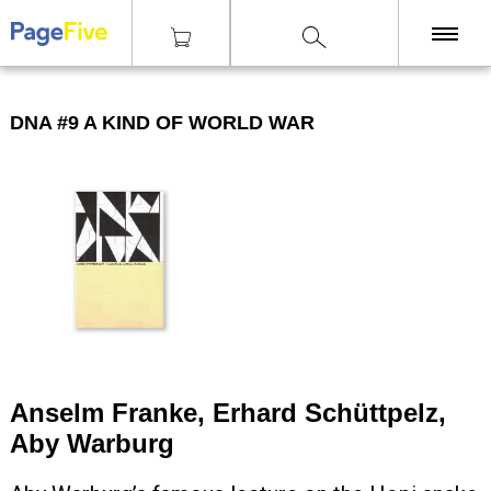
|
|
|
Knihy
Teorie
DNA #9 A Kind of World War
KNIHY
DNA #9 A KIND OF WORLD WAR
TISKY
ZINY
ČASOPISY
OSTATNÍ
SLEVY
NAKLADATELSTVÍ
GALERIE
Anselm Franke, Erhard Schüttpelz,
Aby Warburg
Poštovné zdarma
nad 2500 Kč, Osobní odběr v Praze i v Brně