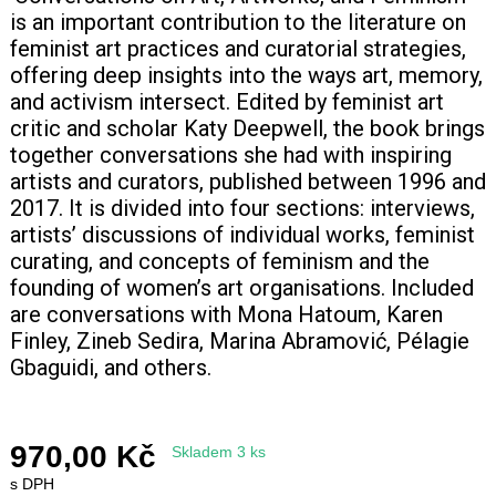
is an important contribution to the literature on
feminist art practices and curatorial strategies,
+420 771 147 600
offering deep insights into the ways art, memory,
and activism intersect. Edited by feminist art
info@pagefive.com
critic and scholar Katy Deepwell, the book brings
together conversations she had with inspiring
artists and curators, published between 1996 and
Přihlásit se
2017. It is divided into four sections: interviews,
artists’ discussions of individual works, feminist
curating, and concepts of feminism and the
founding of women’s art organisations. Included
are conversations with Mona Hatoum, Karen
Finley, Zineb Sedira, Marina Abramović, Pélagie
Gbaguidi, and others.
970,00 Kč
Skladem 3 ks
s DPH