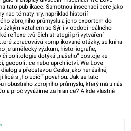
na tato publikace. Samotnou inscenaci bere jako
y nad tématy hry, například historií
ého zbrojního průmyslu a jeho exportem do
o úzkým vztahem se Sýrií v období reálného
é reflexe tvůrčích strategií při vytváření
které zpracovává komplikované otázky, se kniha
ako je umělecký výzkum, historiografie,
y či politologie dotýká „našeho“ postoje ke
ci, geopolitice nebo uprchlictví. We Love
dialog s představou Česka jako nenásilné,
í lidé s „holubičí“ povahou. Jak se tato
ou robustního zbrojního průmyslu, který má u nás
? Co a proč vyvážíme za hranice? A kde vlastně
s