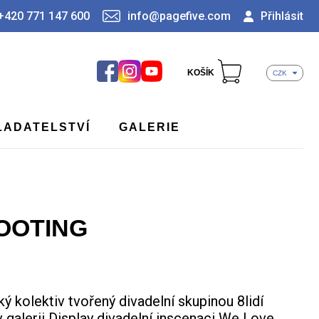
+420 771 147 600
info@pagefive.com
Přihlásit
KOŠÍK
CZK
LADATELSTVÍ
GALERIE
OOTING
ý kolektiv tvořený divadelní skupinou 8lidí
galerii Display divadelní inscenaci We Love