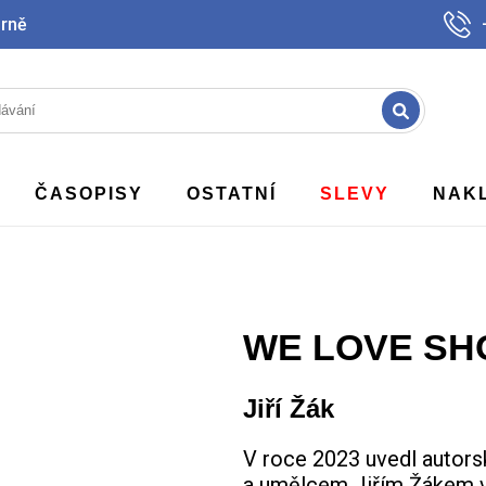
Brně
ČASOPISY
OSTATNÍ
SLEVY
NAK
WE LOVE SH
Jiří Žák
V roce 2023 uvedl autorsk
a umělcem Jiřím Žákem v 