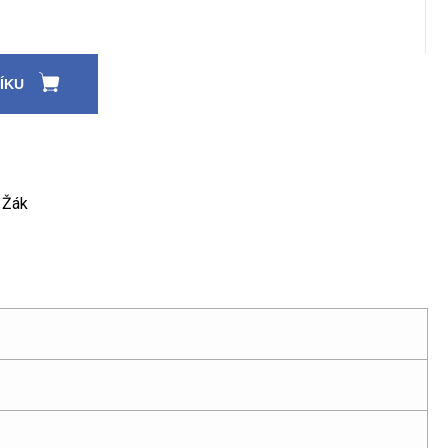
ÍKU
 Žák