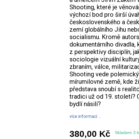
Shooting, které je věnová
výchozí bod pro širší úvah
československého a česk
zemí globálního Jihu neb
socialismu. Kromě autorsk
dokumentárního divadla, 
z perspektivy disciplín, j
sociologie vizuální kultur
zbraním, válce, militariza
Shooting vede polemický 
mírumilovné země, kde žij
představa snoubí s realit
tradici už od 19. století
bydlí násilí?
více informací ...
380,00 Kč
Skladem 3 k