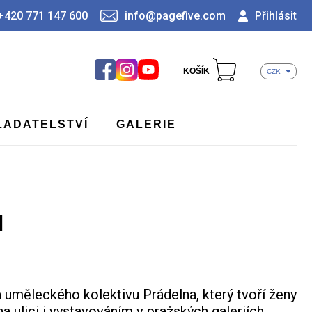
+420 771 147 600
info@pagefive.com
Přihlásit
KOŠÍK
CZK
LADATELSTVÍ
GALERIE
I
ha uměleckého kolektivu Prádelna, který tvoří ženy
a ulici i vystavováním v pražských galeriích.