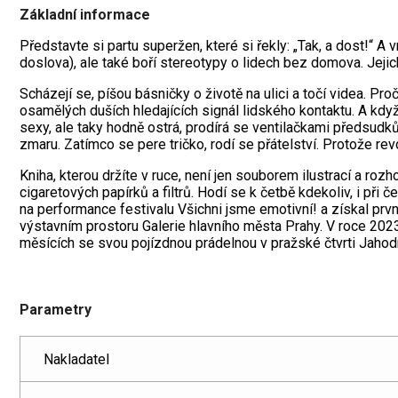
Základní informace
Představte si partu superžen, které si řekly: „Tak, a dost!“ A
doslova), ale také boří stereotypy o lidech bez domova. Jejich
Scházejí se, píšou básničky o životě na ulici a točí videa. P
osamělých duších hledajících signál lidského kontaktu. A když
sexy, ale taky hodně ostrá, prodírá se ventilačkami předsudků 
zmaru. Zatímco se pere tričko, rodí se přátelství. Protože re
Kniha, kterou držíte v ruce, není jen souborem ilustrací a 
cigaretových papírků a filtrů. Hodí se k četbě kdekoliv, i při 
na performance festivalu Všichni jsme emotivní! a získal pr
výstavním prostoru Galerie hlavního města Prahy. V roce 202
měsících se svou pojízdnou prádelnou v pražské čtvrti Jahod
Parametry
Nakladatel