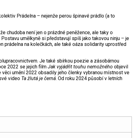
 kolektiv Prádelna – nejenže perou špinavé prádlo (a to
, že chudoba není jen o prázdné peněžence, ale taky o
 Postavu umělkyně si představují spíš jako takovou ninju – je
jen prádelna na kolečkách, ale také oáza solidarity uprostřed
spolupracovnictvem. Je také sbírkou poezie a zásobárnou
roce 2022 se jejich film
Jak vyjádřit touhu nemožného
objevil
e věci umění 2022 obsadily jeho členky vybranou místnost ve
 své video
Ta žlutá je černá
. Od roku 2024 působí v letních