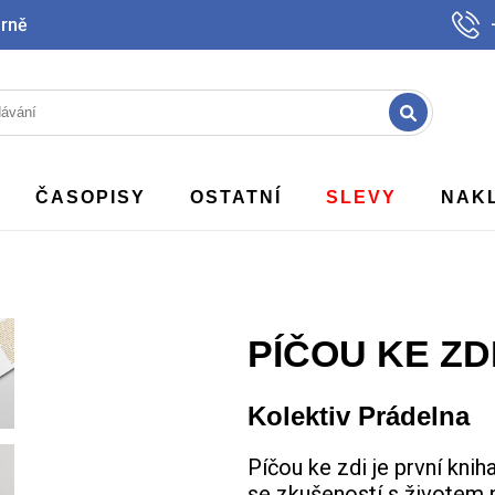
Brně
ČASOPISY
OSTATNÍ
SLEVY
NAK
PÍČOU KE ZD
Kolektiv Prádelna
Píčou ke zdi je první kni
se zkušeností s životem n