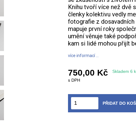
Knihu tvoří více než dvě s
členky kolektivu vedly m
fotografie z dosavadních
mapuje první roky společ
umění věnuje také podpoř
kam si lidé mohou přijít b
více informací ...
750,00 Kč
Skladem 6 k
s DPH
PŘIDAT DO KOŠ