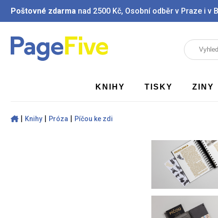
Poštovné zdarma
nad 2500 Kč, Osobní odběr v Praze i v 
KNIHY
TISKY
ZINY
|
|
|
Knihy
Próza
Píčou ke zdi