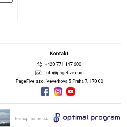
Kontakt
+420 771 147 600
info@pagefive.com
PageFive s.r.o., Veverkova 5 Praha 7, 170 00
E-shop máme od: