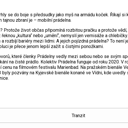
 vrhly se do boje s předsudky jako myš na armádu koček. Říkají si
 tajnou zbraní je – mobilní prádelna.
roč? Protože život občas připomíná rozbitou pračku a protože vědí
 řeknou „kultura“ nebo „umění“, nemyslí jen vernisáže a chlebíčky.
a rozbíjí bariéry mezi lidmi. A jejich pojízdná prádelna? To není 
voluci je přece jenom lepší zažít s čistými ponožkami.
rozhovorů, které členky Prádelny vedly mezi sebou nebo se svým 
čekání na čisté prádlo. Kolektiv Prádelna funguje od roku 2020. V 
vní cenu na filmovém festivalu Marienbad. Na pražském bienále V
3 byly pozvány na Kyjevské bienále konané ve Vídni, kde uvedly
nice.
Tranzit