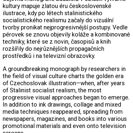
kultury mapuje zlatou éru československé
ilustrace, kdy po létech stalinistického
+420 771 147 600
socialistického realismu začaly do vizuální
tvorby pronikat nejprogresivnější postupy. Vedle
info@pagefive.com
pérovek se znovu objevily koláže a kombinované
techniky, které se z novin, časopisů a knih
rozšířily do nejrůznějších propagačních
Přihlásit se
prostředků i na televizní obrazovky.
A groundbreaking monograph by researchers in
the field of visual culture charts the golden era
of Czechoslovak illustration—when, after years
of Stalinist socialist realism, the most
progressive visual approaches began to emerge.
In addition to ink drawings, collage and mixed
media techniques reappeared, spreading from
newspapers, magazines, and books into various
promotional materials and even onto television