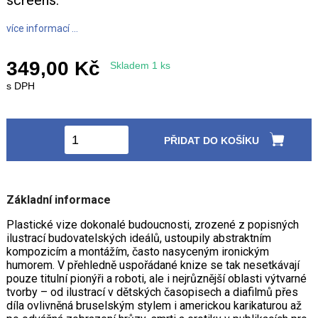
screens.
více informací ...
349,00 Kč
Skladem 1 ks
s DPH
PŘIDAT DO KOŠÍKU
Základní informace
Plastické vize dokonalé budoucnosti, zrozené z popisných
ilustrací budovatelských ideálů, ustoupily abstraktním
kompozicím a montážím, často nasyceným ironickým
humorem. V přehledně uspořádané knize se tak nesetkávají
pouze titulní pionýři a roboti, ale i nejrůznější oblasti výtvarné
tvorby – od ilustrací v dětských časopisech a diafilmů přes
díla ovlivněná bruselským stylem i americkou karikaturou až