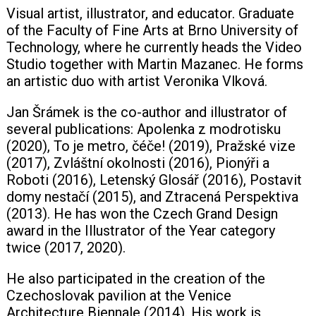
Visual artist, illustrator, and educator. Graduate
of the Faculty of Fine Arts at Brno University of
+420 771 147 600
Technology, where he currently heads the Video
Studio together with Martin Mazanec. He forms
info@pagefive.com
an artistic duo with artist Veronika Vlková.
Jan Šrámek is the co-author and illustrator of
Přihlásit se
several publications: Apolenka z modrotisku
(2020), To je metro, čéče! (2019), Pražské vize
(2017), Zvláštní okolnosti (2016), Pionýři a
Roboti (2016), Letenský Glosář (2016), Postavit
domy nestačí (2015), and Ztracená Perspektiva
(2013). He has won the Czech Grand Design
award in the Illustrator of the Year category
twice (2017, 2020).
He also participated in the creation of the
Czechoslovak pavilion at the Venice
Architecture Biennale (2014). His work is