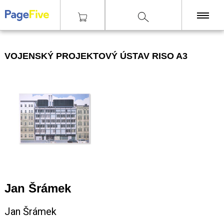
|
|
|
Tisky
Malé
Vojenský projektový ústav RISO A3
KNIHY
VOJENSKÝ PROJEKTOVÝ ÚSTAV RISO A3
TISKY
ZINY
ČASOPISY
OSTATNÍ
SLEVY
NAKLADATELSTVÍ
GALERIE
Jan Šrámek
Jan Šrámek
Poštovné zdarma
nad 2500 Kč, Osobní odběr v Praze i v Brně