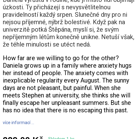
úzkosti. Ty přicházejí s nevysvětlitelnou
+420 771 147 600
pravidelností každý srpen. Slunečné dny pro ni
nejsou příjemné, nýbrž bolestivé. Když pak na
univerzitě potká Štěpána, myslí si, že svým
info@pagefive.com
nepříjemným létům konečně unikne. Netuší však,
že téhle minulosti se utéct nedá.
Přihlásit se
How far are we willing to go for the other?
Daniela grows up in a family where anxiety hugs
her instead of people. The anxiety comes with
inexplicable regularity every August. The sunny
days are not pleasant, but painful. When she
meets Stephen at university, she thinks she will
finally escape her unpleasant summers. But she
has no idea that there is no escaping this past.
více informací ...
Skladem 1 ks