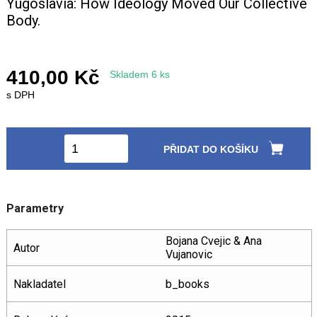
Yugoslavia: How Ideology Moved Our Collective
Body.
410,00 Kč
Skladem 6 ks
s DPH
PŘIDAT DO KOŠÍKU
Parametry
Bojana Cvejic & Ana
Autor
Vujanovic
Nakladatel
b_books