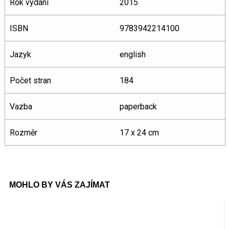
Rok vydání
2015
ISBN
9783942214100
Jazyk
english
Počet stran
184
Vazba
paperback
Rozměr
17 x 24 cm
MOHLO BY VÁS ZAJÍMAT