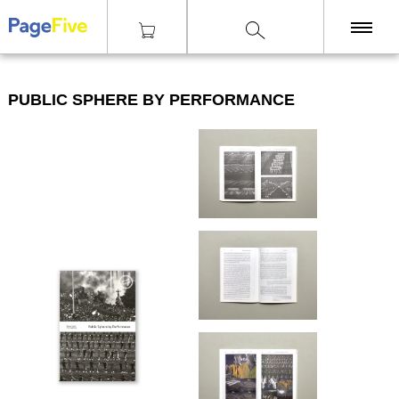
|
|
|
Knihy
Teorie
Public Sphere by Performance
KNIHY
PUBLIC SPHERE BY PERFORMANCE
TISKY
ZINY
ČASOPISY
OSTATNÍ
SLEVY
NAKLADATELSTVÍ
GALERIE
Poštovné zdarma
nad 2500 Kč, Osobní odběr v Praze i v Brně