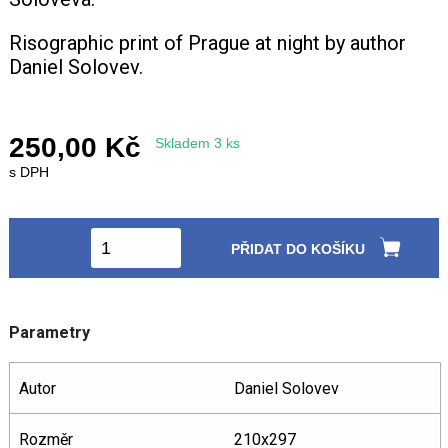
Risographic print of Prague at night by author
+420 771 147 600
Daniel Solovev.
info@pagefive.com
250,00 Kč
Skladem 3 ks
Přihlásit se
s DPH
PŘIDAT DO KOŠÍKU
Parametry
Autor
Daniel Solovev
Rozměr
210x297