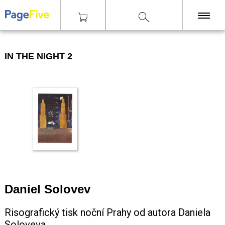
|
|
|
|
Tisky
Technika
Risografie
In the night 2
KNIHY
IN THE NIGHT 2
TISKY
ZINY
ČASOPISY
OSTATNÍ
SLEVY
NAKLADATELSTVÍ
GALERIE
Daniel Solovev
Risografický tisk noční Prahy od autora Daniela
Soloveva.
Poštovné zdarma
nad 2500 Kč, Osobní odběr v Praze i v Brně