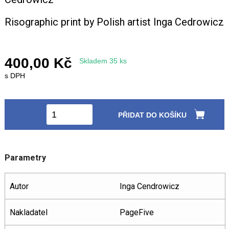
Risographic print by Polish artist Inga Cedrowicz
+420 771 147 600
info@pagefive.com
400,00 Kč
Skladem 35 ks
s DPH
Přihlásit se
PŘIDAT DO KOŠÍKU
Parametry
Autor
Inga Cendrowicz
Nakladatel
PageFive