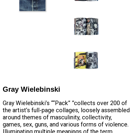
+420 771 147 600
info@pagefive.com
Přihlásit se
Gray Wielebinski
Gray Wielebinski’s ““Pack” ”collects over 200 of
the artist’s full-page collages, loosely assembled
around themes of masculinity, collectivity,
games, sex, guns, and various forms of violence.
Illuminating multiple meanings of the term