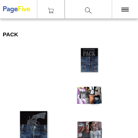
|
|
|
Knihy
Fotografie
Pack
KNIHY
PACK
TISKY
ZINY
ČASOPISY
OSTATNÍ
SLEVY
NAKLADATELSTVÍ
GALERIE
Poštovné zdarma
nad 2500 Kč, Osobní odběr v Praze i v Brně