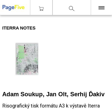
|
|
|
|
Tisky
Technika
Risografie
Iterra notes
KNIHY
ITERRA NOTES
TISKY
ZINY
ČASOPISY
OSTATNÍ
SLEVY
NAKLADATELSTVÍ
GALERIE
Adam Soukup, Jan Olt, Serhij Ďakiv
Risografický tisk formátu A3 k výstavě Iterra
Poštovné zdarma
nad 2500 Kč, Osobní odběr v Praze i v Brně