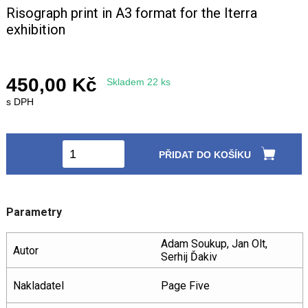
Risograph print in A3 format for the Iterra
exhibition
+420 771 147 600
info@pagefive.com
450,00 Kč
Skladem 22 ks
s DPH
Přihlásit se
PŘIDAT DO KOŠÍKU
Parametry
Adam Soukup, Jan Olt,
Autor
Serhij Ďakiv
Nakladatel
Page Five