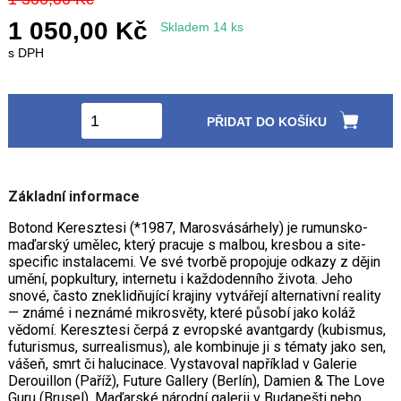
1 050,00 Kč
Skladem 14 ks
s DPH
PŘIDAT DO KOŠÍKU
Základní informace
Botond Keresztesi (*1987, Marosvásárhely) je rumunsko-
maďarský umělec, který pracuje s malbou, kresbou a site-
specific instalacemi. Ve své tvorbě propojuje odkazy z dějin
umění, popkultury, internetu i každodenního života. Jeho
snové, často zneklidňující krajiny vytvářejí alternativní reality
— známé i neznámé mikrosvěty, které působí jako koláž
vědomí. Keresztesi čerpá z evropské avantgardy (kubismus,
futurismus, surrealismus), ale kombinuje ji s tématy jako sen,
vášeň, smrt či halucinace. Vystavoval například v Galerie
Derouillon (Paříž), Future Gallery (Berlín), Damien & The Love
Guru (Brusel), Maďarské národní galerii v Budapešti nebo