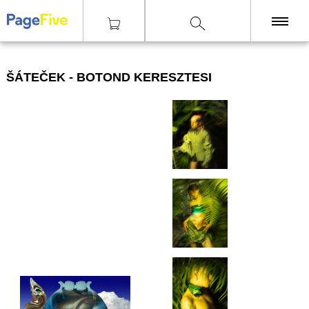
|
|
|
|
Tisky
Technika
Digitální tisk
Šáteček - Botond Keresztesi
KNIHY
ŠÁTEČEK - BOTOND KERESZTESI
TISKY
ZINY
ČASOPISY
OSTATNÍ
SLEVY
NAKLADATELSTVÍ
GALERIE
Poštovné zdarma
nad 2500 Kč, Osobní odběr v Praze i v Brně