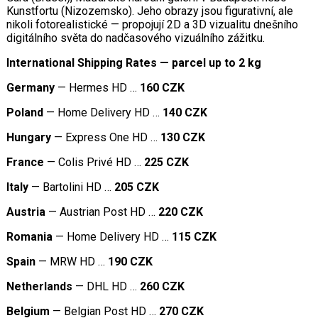
Kunstfortu (Nizozemsko). Jeho obrazy jsou figurativní, ale
nikoli fotorealistické — propojují 2D a 3D vizualitu dnešního
digitálního světa do nadčasového vizuálního zážitku.
International Shipping Rates — parcel up to 2 kg
Germany
— Hermes HD …
160 CZK
Poland
— Home Delivery HD …
140 CZK
Hungary
— Express One HD …
130 CZK
France
— Colis Privé HD …
225 CZK
Italy
— Bartolini HD …
205 CZK
Austria
— Austrian Post HD …
220 CZK
Romania
— Home Delivery HD …
115 CZK
Spain
— MRW HD …
190 CZK
Netherlands
— DHL HD …
260 CZK
Belgium
— Belgian Post HD …
270 CZK