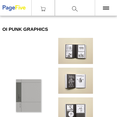
|
|
|
Knihy
Grafický design
OI PUNK GRAPHICS
KNIHY
OI PUNK GRAPHICS
TISKY
ZINY
ČASOPISY
OSTATNÍ
SLEVY
NAKLADATELSTVÍ
GALERIE
Poštovné zdarma
nad 2500 Kč, Osobní odběr v Praze i v Brně