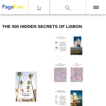
|
|
|
Knihy
Architektura
The 500 Hidden Secrets of LISBON
KNIHY
THE 500 HIDDEN SECRETS OF LISBON
TISKY
ZINY
ČASOPISY
OSTATNÍ
SLEVY
NAKLADATELSTVÍ
GALERIE
Poštovné zdarma
nad 2500 Kč, Osobní odběr v Praze i v Brně