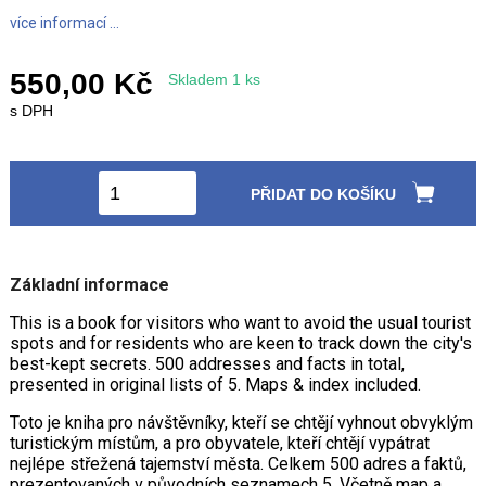
více informací ...
550,00 Kč
Skladem 1 ks
s DPH
PŘIDAT DO KOŠÍKU
Základní informace
This is a book for visitors who want to avoid the usual tourist
spots and for residents who are keen to track down the city's
best-kept secrets. 500 addresses and facts in total,
presented in original lists of 5. Maps & index included.
Toto je kniha pro návštěvníky, kteří se chtějí vyhnout obvyklým
turistickým místům, a pro obyvatele, kteří chtějí vypátrat
nejlépe střežená tajemství města. Celkem 500 adres a faktů,
prezentovaných v původních seznamech 5. Včetně map a