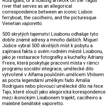
Rodrigues, or a floating artwork on the Tagus
river that serves as an allegorical
correspondence between an iconic Lisbon
ferryboat, the
cacilheiro
, and the picturesque
Venetian
vaporetto
.
500 skrytých tajemství Lisabonu odhaluje tyto
dobře známé adresy a mnoho dalších. Miguel
Júdice vybral 500 skvělých míst k pobytu a
zajímavá fakta o svém rodném městě Lisabonu,
jako je restaurace fotografky a kuchařky Adriany
Freire, která poskytuje pracovní místa v rámci
programu sociální integrace, umělecké dílo
vytvořené v Alfama pouličním umělcem Vhilsem
as pocta legendární umělkyni fado Amália
Rodrigues nebo plovoucí umělecké dílo na řece
Tajo, které slouží jako alegorická korespondence
mezi ikonickým Lisabonem trajekt, cacilheiro a
malebné benátské vaporetto.