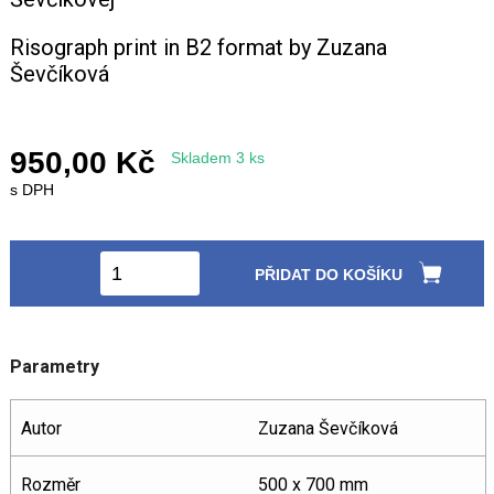
Risograph print in B2 format by Zuzana
+420 771 147 600
Ševčíková
info@pagefive.com
950,00 Kč
Skladem 3 ks
Přihlásit se
s DPH
PŘIDAT DO KOŠÍKU
Parametry
Autor
Zuzana Ševčíková
Rozměr
500 x 700 mm