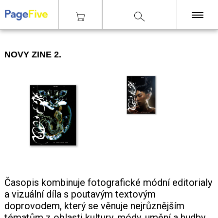
|
|
|
Časopisy
Design
Novy Zine 2.
KNIHY
NOVY ZINE 2.
TISKY
ZINY
ČASOPISY
OSTATNÍ
SLEVY
NAKLADATELSTVÍ
GALERIE
Časopis kombinuje fotografické módní editorialy
a vizuální díla s poutavým textovým
doprovodem, který se věnuje nejrůznějším
tématům z oblasti kultury, módy, umění a hudby,
Poštovné zdarma
nad 2500 Kč, Osobní odběr v Praze i v Brně