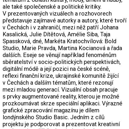
ale také společenské a politické kritiky.
+420 771 147 600
V prezentovaných vizuálech a rozhovorech
představuje zajímavé autorky a autory, které tvoří
v Čechách i v zahraničí, mezi něž patří Johana
info@pagefive.com
Kasalická, Julie Dítětová, Amélie Siba, Taja
Spassková, dné, Markéta Kratochvílová: Bold
Studio, Marie Pravda, Martina Kocianová a řada
Přihlásit se
dalších. Eseje se věnují například fenoménům
sběratelství v socio-politických perspektivách,
digitální módě a její pozici na české scéně,
reflexi finanční krize, ukrajinské komunitě žijící
v Čechách a dalším tématům, které rezonují
mezi mladou generací. Vizuální obsah pracuje
s prvky augmentované reality, kterou je možné
prozkoumávat skrze speciální aplikaci. Výrazné
grafické zpracování magazínu je dílem
londýnského Studio Basic. Jedním z cílů
projektu je podporovat a prezentovat kreativní