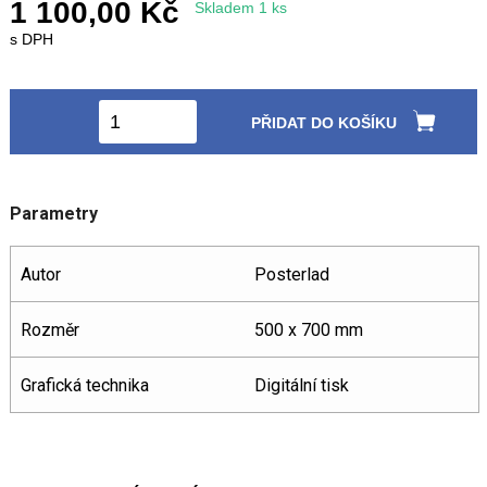
1 100,00 Kč
Skladem 1 ks
s DPH
+420 771 147 600
info@pagefive.com
PŘIDAT DO KOŠÍKU
Přihlásit se
Parametry
Autor
Posterlad
Rozměr
500 x 700 mm
Grafická technika
Digitální tisk