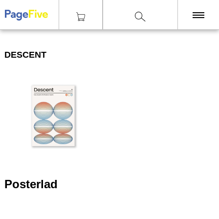
|
|
|
|
Tisky
Technika
Digitální tisk
Descent
KNIHY
DESCENT
TISKY
ZINY
ČASOPISY
OSTATNÍ
SLEVY
NAKLADATELSTVÍ
GALERIE
Posterlad
Poštovné zdarma
nad 2500 Kč, Osobní odběr v Praze i v Brně