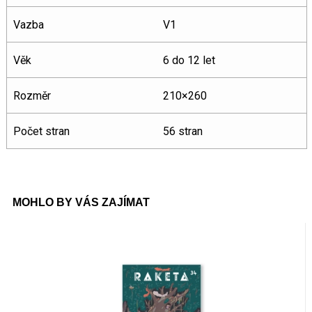
Vazba
V1
Věk
6 do 12 let
Rozměr
210×260
Počet stran
56 stran
MOHLO BY VÁS ZAJÍMAT