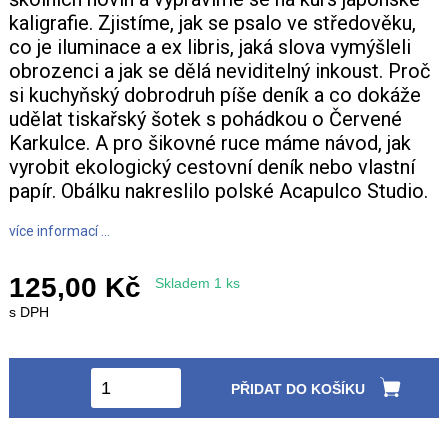
kaligrafie. Zjistíme, jak se psalo ve středověku,
+420 771 147 600
co je iluminace a ex libris, jaká slova vymýšleli
obrozenci a jak se dělá neviditelný inkoust. Proč
si kuchyňský dobrodruh píše deník a co dokáže
info@pagefive.com
udělat tiskařský šotek s pohádkou o Červené
Karkulce. A pro šikovné ruce máme návod, jak
vyrobit ekologický cestovní deník nebo vlastní
Přihlásit se
papír. Obálku nakreslilo polské Acapulco Studio.
více informací ...
125,00 Kč
Skladem 1 ks
s DPH
PŘIDAT DO KOŠÍKU