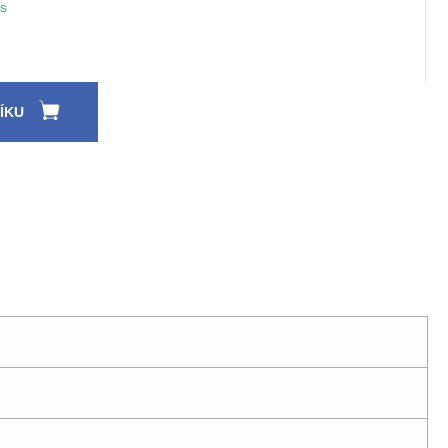
s
ÍKU