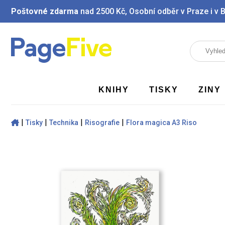
Poštovné zdarma
nad 2500 Kč, Osobní odběr v Praze i v 
KNIHY
TISKY
ZINY
|
|
|
|
Tisky
Technika
Risografie
Flora magica A3 Riso