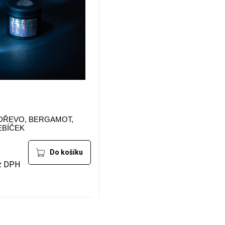
DŘEVO, BERGAMOT,
EBÍČEK
Do košíku
z DPH