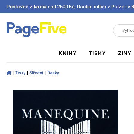
Poštovné zdarma
nad 2500 Kč, Osobní odběr v Praze i v 
KNIHY
TISKY
ZINY
|
|
|
Tisky
Střední
Desky