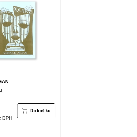
GAN
AL
Do košíku
z DPH