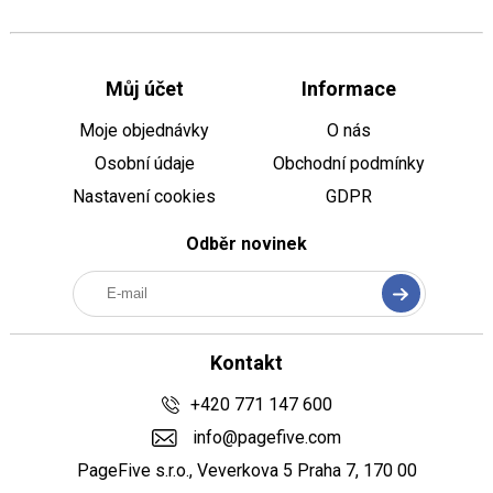
+420 771 147 600
Můj účet
Informace
info@pagefive.com
Moje objednávky
O nás
Osobní údaje
Obchodní podmínky
Přihlásit se
Nastavení cookies
GDPR
Odběr novinek
Kontakt
+420 771 147 600
info@pagefive.com
PageFive s.r.o., Veverkova 5 Praha 7, 170 00