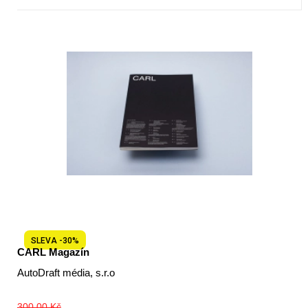
SLEVA -30%
CARL Magazín
AutoDraft média, s.r.o
300,00 Kč