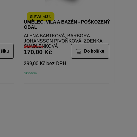
SLEVA -43%
UMĚLEC, VILA A BAZÉN - POŠKOZENÝ
OBAL
ALENA BARTKOVÁ, BARBORA
JOHANSSON PIVOŇKOVÁ, ZDENKA
ŠVADLENKOVÁ
299,00 Kč
šíku
170,00 Kč
Do košíku
299,00 Kč bez DPH
Skladem