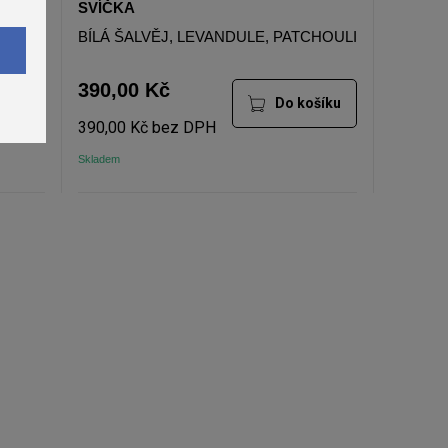
SVÍČKA
EK
BÍLÁ ŠALVĚJ, LEVANDULE, PATCHOULI
390,00 Kč
šíku
Do košíku
390,00 Kč bez DPH
Skladem