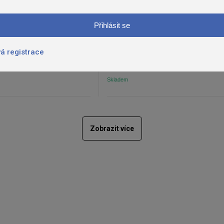
SVÍČKA
POMERANČ, SKOŘICE, HŘEBÍČ
390,00 Kč
Do košíku
Do ko
á registrace
z DPH
390,00 Kč bez DPH
Skladem
Zobrazit více