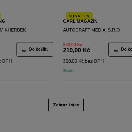
SLEVA -30%
ING
CARL MAGAZÍN
AM KHERBEK
AUTODRAFT MÉDIA, S.R.O
300,00 Kč
Do košíku
210,00 Kč
Do ko
z DPH
300,00 Kč bez DPH
Skladem
Zobrazit více