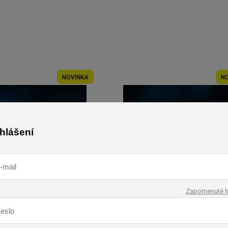
NOVINKA
N
ihlášení
Zapomenuté h