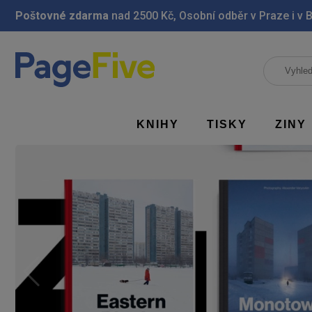
Poštovné zdarma
nad 2500 Kč, Osobní odběr v Praze i v 
KNIHY
TISKY
ZINY