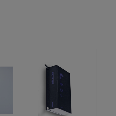
Widget by EmbedSocial
→